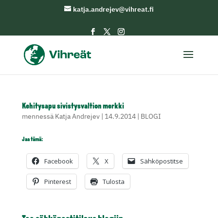
katja.andrejev@vihreat.fi
Kehitysapu sivistysvaltion merkki
mennessä
Katja Andrejev
|
14.9.2014
|
BLOGI
Jaa tämä:
Facebook
X
Sähköpostitse
Pinterest
Tulosta