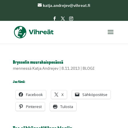
katja.andrejev@vihreat.fi
Brysselin muurahaispesässä
mennessä
Katja Andrejev
|
8.11.2013
|
BLOGI
Jaa tämä:
Facebook
X
Sähköpostitse
Pinterest
Tulosta