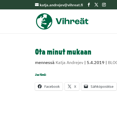
katja.andrejev@vihreat.fi
Ota minut mukaan
mennessä
Katja Andrejev
|
5.4.2019
|
BLO
Jaa tämä:
Facebook
X
Sähköpostitse