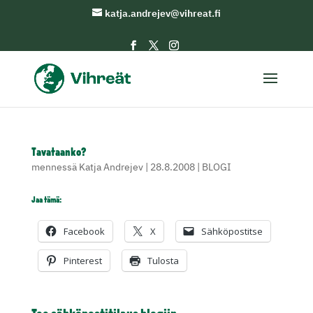
katja.andrejev@vihreat.fi
Tavataanko?
mennessä
Katja Andrejev
|
28.8.2008
|
BLOGI
Jaa tämä:
Facebook
X
Sähköpostitse
Pinterest
Tulosta