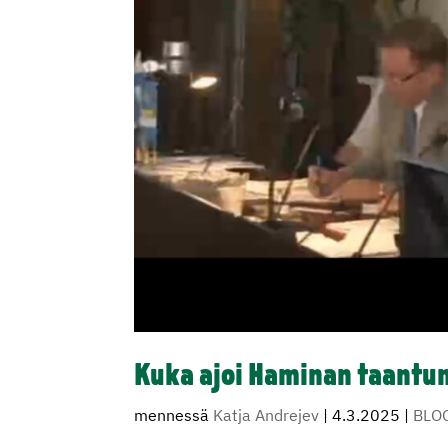
Kuka ajoi Haminan taantu
mennessä
Katja Andrejev
|
4.3.2025
|
BLO